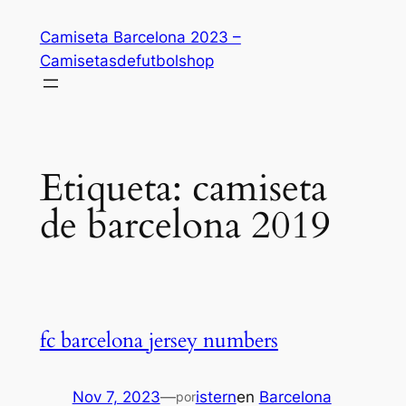
Saltar
Camiseta Barcelona 2023 –
al
Camisetasdefutbolshop
contenido
Etiqueta:
camiseta
de barcelona 2019
fc barcelona jersey numbers
Nov 7, 2023
—
istern
en
Barcelona
por