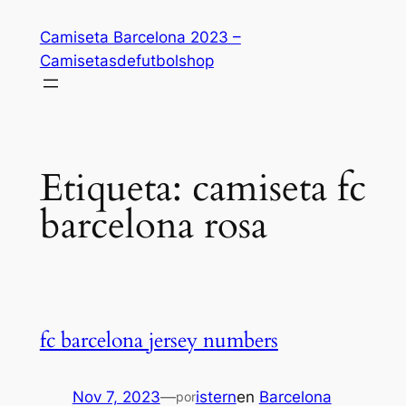
Saltar
Camiseta Barcelona 2023 –
al
Camisetasdefutbolshop
contenido
Etiqueta:
camiseta fc
barcelona rosa
fc barcelona jersey numbers
Nov 7, 2023
—
istern
en
Barcelona
por