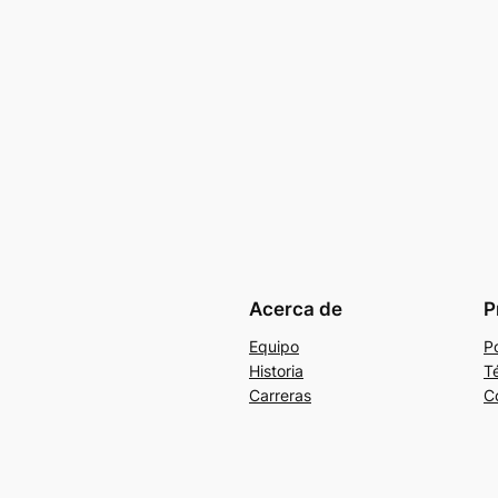
Acerca de
P
Equipo
Po
Historia
T
Carreras
C