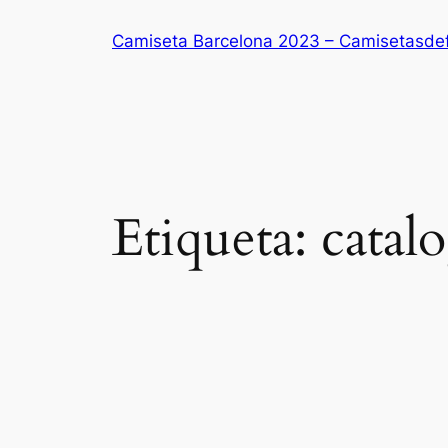
Saltar
Camiseta Barcelona 2023 – Camisetasde
al
contenido
Etiqueta:
catal