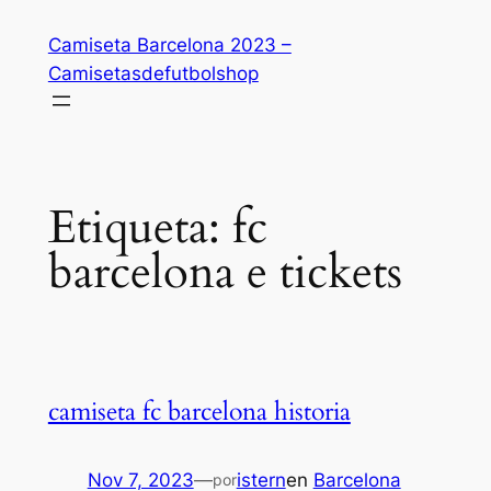
Saltar
Camiseta Barcelona 2023 –
al
Camisetasdefutbolshop
contenido
Etiqueta:
fc
barcelona e tickets
camiseta fc barcelona historia
Nov 7, 2023
—
istern
en
Barcelona
por