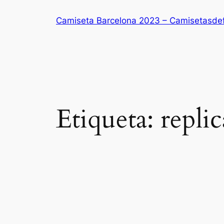
Saltar
Camiseta Barcelona 2023 – Camisetasde
al
contenido
Etiqueta:
repli