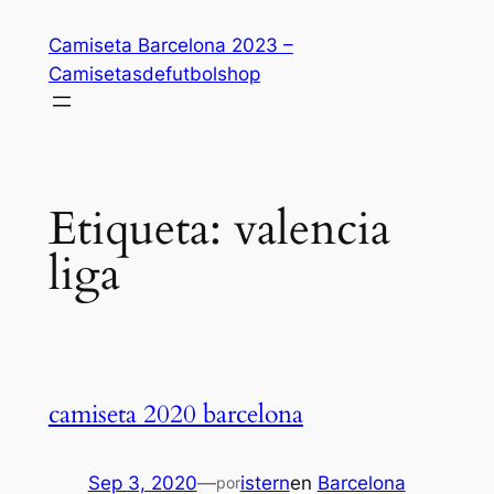
Saltar
Camiseta Barcelona 2023 –
al
Camisetasdefutbolshop
contenido
Etiqueta:
valencia
liga
camiseta 2020 barcelona
Sep 3, 2020
—
istern
en
Barcelona
por