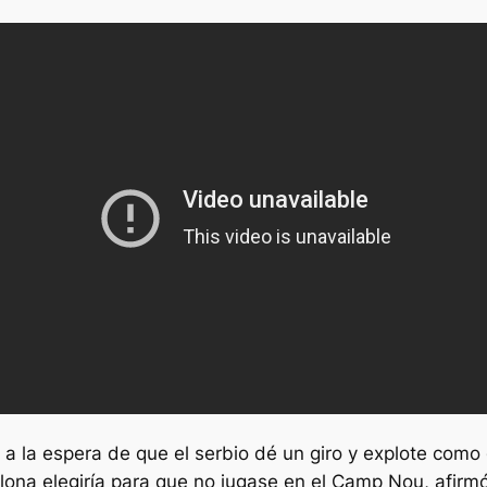
 a la espera de que el serbio dé un giro y explote como 
lona elegiría para que no jugase en el Camp Nou, afir