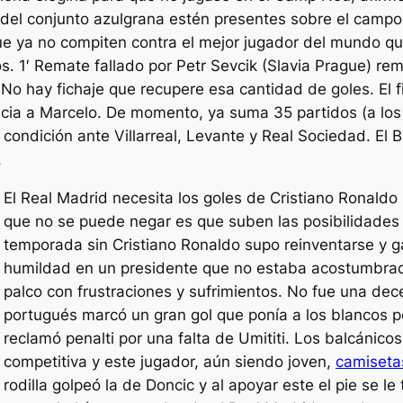
 del conjunto azulgrana estén presentes sobre el campo.
ue ya no compiten contra el mejor jugador del mundo que
s. 1′ Remate fallado por Petr Sevcik (Slavia Prague) re
 No hay fichaje que recupere esa cantidad de goles. El 
encia a Marcelo. De momento, ya suma 35 partidos (a lo
ondición ante Villarreal, Levante y Real Sociedad. El B
.
El Real Madrid necesita los goles de Cristiano Ronald
que no se puede negar es que suben las posibilidades
temporada sin Cristiano Ronaldo supo reinventarse y g
humildad en un presidente que no estaba acostumbrado 
palco con frustraciones y sufrimientos. No fue una decep
portugués marcó un gran gol que ponía a los blancos 
reclamó penalti por una falta de Umititi. Los balcánic
competitiva y este jugador, aún siendo joven,
camiseta
rodilla golpeó la de Doncic y al apoyar este el pie se le