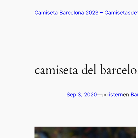
Saltar
Camiseta Barcelona 2023 – Camisetasde
al
contenido
camiseta del barcel
Sep 3, 2020
—
istern
en
Ba
por