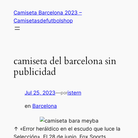
Saltar
Camiseta Barcelona 2023 –
al
Camisetasdefutbolshop
contenido
camiseta del barcelona sin
publicidad
Jul 25, 2023
—
istern
por
en
Barcelona
↑ «Error heráldico en el escudo que luce la
Selección». El 28 de junio, Fox Sports