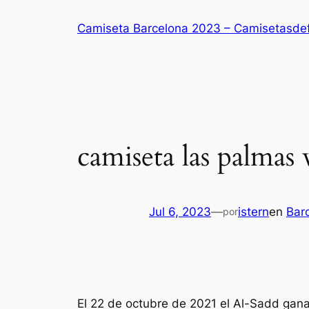
Saltar
Camiseta Barcelona 2023 – Camisetasde
al
contenido
camiseta las palmas 
Jul 6, 2023
—
istern
en
Bar
por
El 22 de octubre de 2021 el Al-Sadd gana