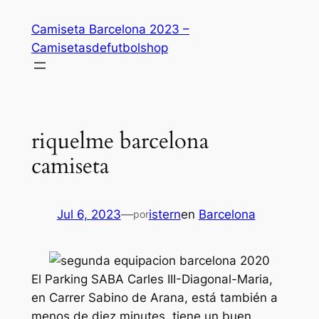
Saltar
Camiseta Barcelona 2023 –
al
Camisetasdefutbolshop
contenido
riquelme barcelona
camiseta
Jul 6, 2023
—
istern
en
Barcelona
por
El Parking SABA Carles III-Diagonal-Maria,
en Carrer Sabino de Arana, está también a
menos de diez minutes, tiene un buen